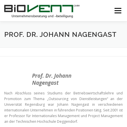
Direkt
zum
Menü
Inhalt
START
ÜBER UNS
UNSERE VISION
PROF. DR. JOHANN NAGENGAST
REFERENZEN
Prof. Dr. Johann
Nagengast
Nach Abschluss seines Studiums der Betriebswirtschaftslehre und
Promotion zum Thema „Outsourcing von Dienstleistungen“ an der
Universität Regensburg war Johann Nagengast in verschiedenen
internationalen Unternehmen in führenden Positionen tätig. Seit 2001 ist
er Professor für Internationales Management und Project Management
an der Technischen Hochschule Deggendorf.